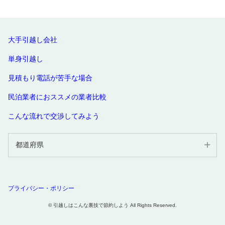
川越市
所沢市
越谷市
草加市
春日部市
上尾市
熊谷市
新座市
狭山市
大手引越し会社
久喜市
入間市
深谷市
単身引越し
三郷市
朝霞市
戸田市
見積もり電話が苦手な場合
鴻巣市
加須市
富士見市
民泊業者におススメの業者比較
ふじみ野市
坂戸市
東松山市
行田市
飯能市
八潮市
こんな流れで交渉してみよう
本庄市
和光市
桶川市
蕨市
鶴ヶ島市
志木市
都道府県
北本市
秩父市
吉川市
北海道・東北
蓮田市
日高市
羽生市
北海道
青森
岩手県
宮城県
幸手市
白岡市
杉戸町
プライバシー・ポリシー
秋田県
山形県
福島県
松伏町
伊奈町
毛呂山町
© 引越しはこんな裏技で節約しよう All Rights Reserved.
関東
三芳町
越生町
寄居町