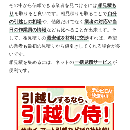
その中から信頼できる業者を見つけるには
相見積も
り
を取りると良いです。相見積りを取ることで
自分
の引越しの相場
や、値段だけでなく
業者の対応や当
日の作業員の情報
なども比べることが出来ます。そ
して、相見積りの
最安値を材料に交渉
すれば、希望
の業者も最初の見積りから値引きしてくれる場合が多
いです。
相見積を集めるには、ネットの
一括見積サービス
が
便利です。